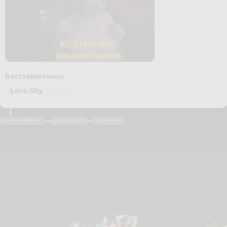
Darstellerinnen:
Lara-Shy
ExtremHardcore
GrosseTitten
Natursekt
FP-MOVIE.COM -
FANTASYPORN
SPRACHE
Momentan online:53
FOLGE UNS AUF
X