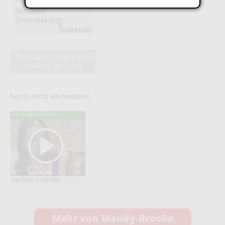
Sexuelle
Orientierung:
Bisexuell
Zum Link Chest von
Mandy-Brooke
Noch nicht vorhanden!
Ich stelle mich vo...
JETZT
ABSPIELEN
Laufzeit:1.04 Min.
Mehr von Mandy-Brooke