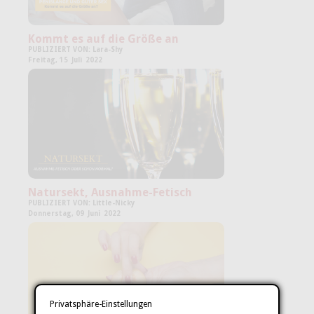
Kommt es auf die Größe an
PUBLIZIERT VON: Lara-Shy
Freitag,
15
Juli
2022
Natursekt, Ausnahme-Fetisch
PUBLIZIERT VON: Little-Nicky
X
Donnerstag,
09
Juni
2022
REGISTRIERE DICH UND ERHALTE
100 DIRTY
CENTS GRATIS
Privatsphäre-Einstellungen