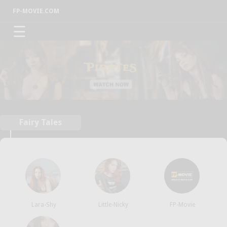
FP-MOVIE.COM
☰
Fairy Tales
Lara-Shy
Little-Nicky
FP-Movie