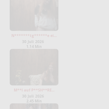
N*******tg******e ei...
30
Juli
2026
1.14 Min
M**l auf P**SH**RE...
30
Juli
2026
2.45 Min