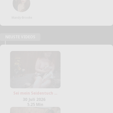
Mandy-Brooke
NEUSTE VIDEOS
Sei mein Seidentuch ...
30
Juli
2026
5.25 Min