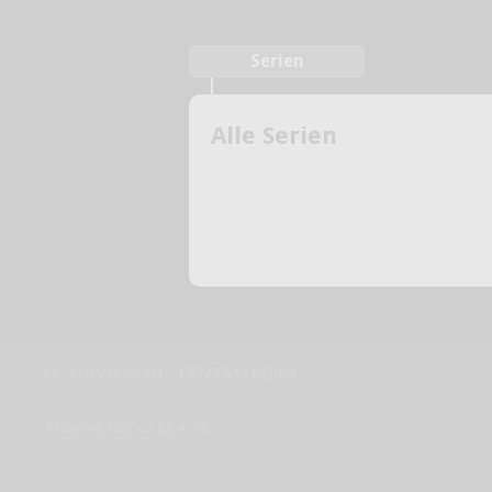
Serien
Alle Serien
FP-MOVIE.COM -
FANTASYPORN
Momentan online:27