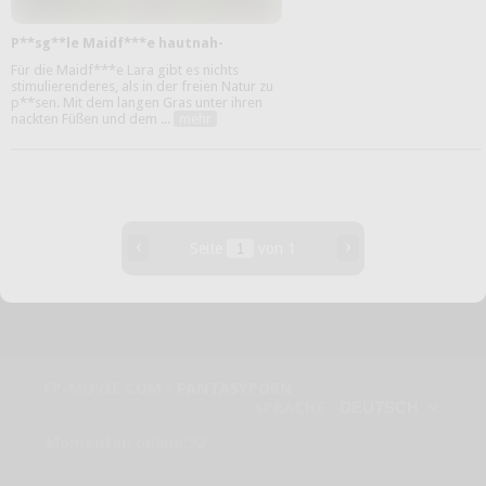
P**sg**le Maidf***e hautnah-
Für die Maidf***e Lara gibt es nichts
stimulierenderes, als in der freien Natur zu
p**sen. Mit dem langen Gras unter ihren
nackten Füßen und dem ...
mehr
‹
›
Seite
von 1
FP-MOVIE.COM -
FANTASYPORN
SPRACHE
Momentan online:92