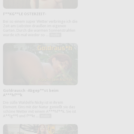
F**KG**LE OSTERZEIT-
Bei so einem super Wetter verbringe ich die
Zeit am Liebsten draußen im eigenen
Garten. Durch die warmen Sonnenstrahlen
wurde ich mal wieder so ...
mehr
Goldrausch -Abgep**st beim
A***hf**k
Die süße Waldelfe Nicky ist in ihrem
Element. Eins mit der Natur genießt sie das
schöne Wetter mit einem A***hf**k. Sie ist
A**lg**l und f**kt ...
mehr