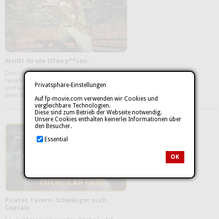
Weißt du wie Elfen p**sen-
Dies ist die Geschichte von Shannarah. Eine
reisefreudige echte Elfin, mit g**len Kurven
Privatsphäre-Einstellungen
und langem roten Haar. Sie ist gerade auf
dem Weg nach ...
mehr
Auf fp-movie.com verwenden wir Cookies und
vergleichbare Technologien.
Diese sind zum Betrieb der Webseite notwendig.
Unsere Cookies enthalten keinerlei Informationen über
den Besucher.
Essential
OK
Pirates Tavern -Schwänger mich,
Captain