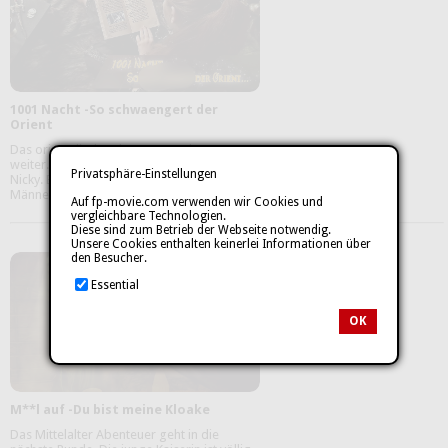
1001 Nacht -So schwaengert der
Orient
Das orientalische Abenteuer geht
weiter...Inmitten der Wüste lebt sie, Sultanin
Privatsphäre-Einstellungen
Nicky. Einst gab sie sich l**tvoll den
Männern hin, ihre L**t und ...
mehr
Auf fp-movie.com verwenden wir Cookies und
vergleichbare Technologien.
Diese sind zum Betrieb der Webseite notwendig.
Unsere Cookies enthalten keinerlei Informationen über
den Besucher.
Essential
OK
M**l auf -Du bist meine Kloake
Das Mittelalter Abenteuer geht in die