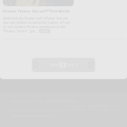
Pirates Tavern -Die verf**kte Wirtin
Während die Piraten auf offener See mit
den der Wellen zu kämpfen haben, la*sen
es sich andere Piraten wiederum in der
"Pirates Tavern" gut ...
mehr
‹
›
Seite
von 4
FP-MOVIE.COM -
FANTASYPORN
SPRACHE
Momentan online:28