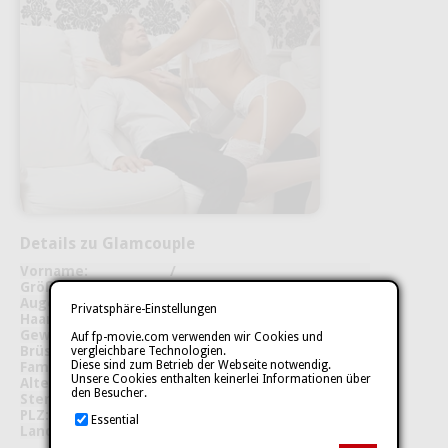
Details zu Glamcouple
Vorname:
/
Größe:
120 cm
Augenfarbe:
blau
Privatsphäre-Einstellungen
Haarfarbe:
Blond
Gewicht:
30 kg
Auf fp-movie.com verwenden wir Cookies und
Brüste:
/
vergleichbare Technologien.
Diese sind zum Betrieb der Webseite notwendig.
Familienstand:
ledig
Unsere Cookies enthalten keinerlei Informationen über
Alter:
36
den Besucher.
Sternzeichen:
/
PLZ:
02***
Essential
Land:
cz