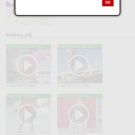
OK
Tschechische Republik
Videos (4)
Atemberaubende Tee...
Meine Muschi wurde...
JETZT
JETZT
ABSPIELEN
ABSPIELEN
Laufzeit:7.37 Min.
Laufzeit:11.52 Min.
Exklusiver Blowjob...
Passion is what yo...
JETZT
JETZT
ABSPIELEN
ABSPIELEN
Laufzeit:5.24 Min.
Laufzeit:1.03 Min.