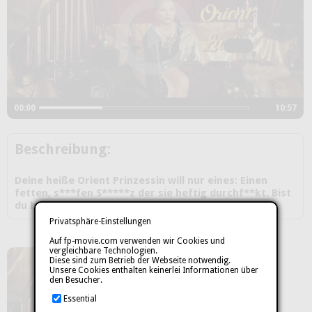
00:00
10:57
Beschreibung:
Deine heiße Orient Prinzessin will nur eines: Einen
fetten, s***fen S*****z der sie heftig durchf**kt. Bist
du bereit dafür?
Privatsphäre-Einstellungen
Auf fp-movie.com verwenden wir Cookies und
vergleichbare Technologien.
Diese sind zum Betrieb der Webseite notwendig.
Unsere Cookies enthalten keinerlei Informationen über
den Besucher.
Essential