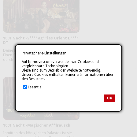
1001 Nacht -S****ag**les Orient L***r
DT
Deine heiße Orient Prinzessin will nur eines:
Privatsphäre-Einstellungen
Einen fetten, s***fen S*****z der sie heftig
durchf**kt. Bist du bereit ...
mehr
Auf fp-movie.com verwenden wir Cookies und
vergleichbare Technologien.
Diese sind zum Betrieb der Webseite notwendig.
Unsere Cookies enthalten keinerlei Informationen über
den Besucher.
Essential
OK
1001 Nacht -Magischer A**lrausch
Inmitten des königlichen Palastes ist sie