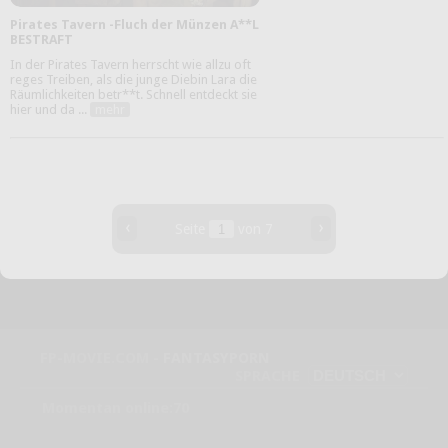
Pirates Tavern -Fluch der Münzen A**L
BESTRAFT
In der Pirates Tavern herrscht wie allzu oft
reges Treiben, als die junge Diebin Lara die
Räumlichkeiten betr**t. Schnell entdeckt sie
hier und da ...
mehr
‹
›
Seite
von 7
FP-MOVIE.COM -
FANTASYPORN
SPRACHE
Momentan online:70