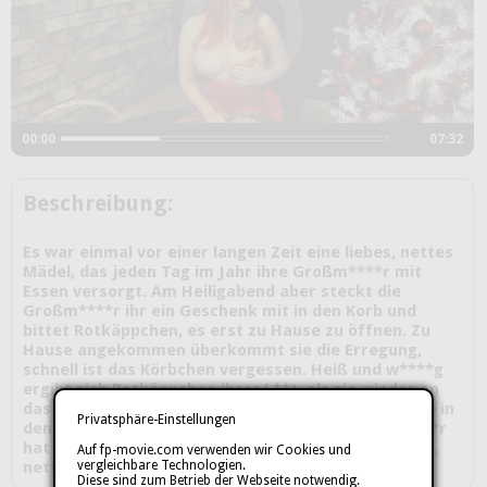
00:00
07:32
Beschreibung:
Es war einmal vor einer langen Zeit eine liebes, nettes
Mädel, das jeden Tag im Jahr ihre Großm****r mit
Essen versorgt. Am Heiligabend aber steckt die
Großm****r ihr ein Geschenk mit in den Korb und
bittet Rotkäppchen, es erst zu Hause zu öffnen. Zu
Hause angekommen überkommt sie die Erregung,
schnell ist das Körbchen vergessen. Heiß und w****g
ergibt sich Rotkäppchen ihrer L**t, als sie wieder an
das geheimnisvolle Geschenk denkt. Also schaut sie in
Privatsphäre-Einstellungen
den Korb und staunt nicht schlecht. Ihre Großm****r
hat wohl immer geahnt, da*s sich hinter dem lieben,
Auf fp-movie.com verwenden wir Cookies und
vergleichbare Technologien.
netten Mädel ein verruchtes L***r befindet.
Diese sind zum Betrieb der Webseite notwendig.