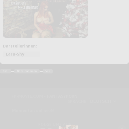
Darstellerinnen:
Lara-Shy
Anal
Nahaufnahmen
Solo
FP-MOVIE.COM -
FANTASYPORN
SPRACHE
Momentan online:46
FOLGE UNS AUF